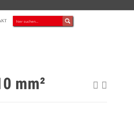
AKT
 10 mm²