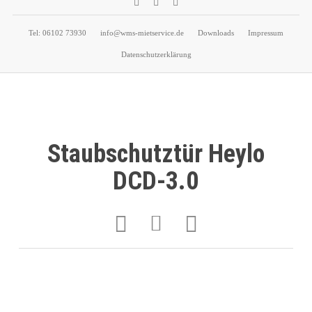
facebook
phone
email
Tel: 06102 73930
info@wms-mietservice.de
Downloads
Impressum
Datenschutzerklärung
Staubschutztür Heylo
DCD-3.0